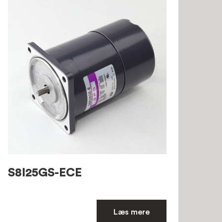
S8I25GS-ECE
Læs mere