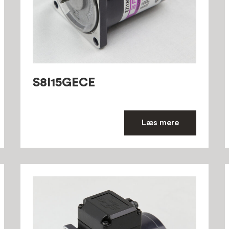
S8I15GECE
Læs mere