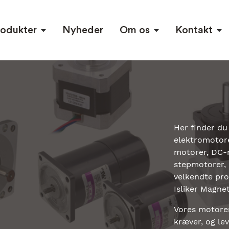
rodukter
Nyheder
Om os
Kontakt
Her finder du
elektromotor
motorer, DC-
stepmotorer, 
velkendte pr
Isliker Magnet
Vores motorer
kræver, og lev