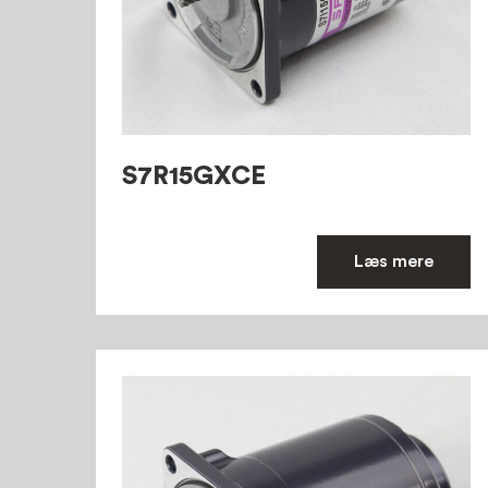
S7R15GXCE
Læs mere