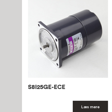
S8I25GE-ECE
Læs mere