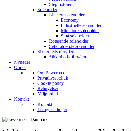
Stepmotorer
Solenoider
Lineære solenoider
Economy
Industrielle solenoider
Miniature solenoider
Små solenoider
Roterende solenoider
Selvholdende solenoider
Sikkerhedsafbrydere
Sikkerhedsafbrydere
Nyheder
Om os
Om Powermec
Privatlivsspolitik
Cookie-policy
Betingelser
Miljøpolitik
Kontakt
Kontakt
Ledige stillinger