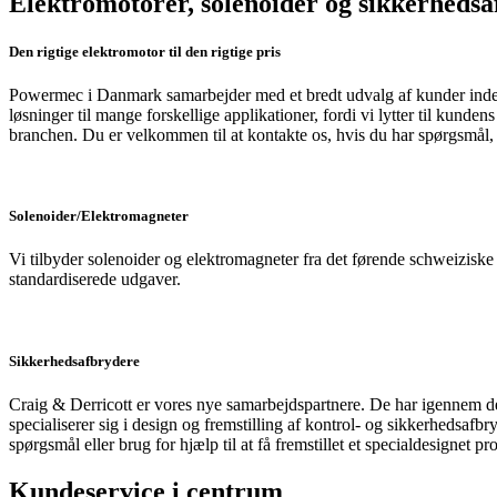
Elektromotorer, solenoider og sikkerhedsaf
Den rigtige elektromotor til den rigtige pris
Powermec i Danmark samarbejder med et bredt udvalg af kunder indenfor
løsninger til mange forskellige applikationer, fordi vi lytter til kund
branchen. Du er velkommen til at kontakte os, hvis du har spørgsmål, så
Solenoider/Elektromagneter
Vi tilbyder solenoider og elektromagneter fra det førende schweiziske 
standardiserede udgaver.
Sikkerhedsafbrydere
Craig & Derricott er vores nye samarbejdspartnere. De har igennem de 
specialiserer sig i design og fremstilling af kontrol- og sikkerhedsaf
spørgsmål eller brug for hjælp til at få fremstillet et specialdesignet pr
Kundeservice i centrum