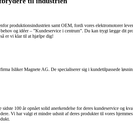
brydere til industrien
 produktionsindustrien samt OEM, fordi vores elektromotorer lever op ti
ens behov og idéer – ”Kundeservice i centrum”. Du kan trygt lægge dit pro
 er vi klar til at hjælpe dig!
firma Isliker Magnete AG. De specialiserer sig i kundetilpassede løsnin
sidste 100 år opnået solid anerkendelse for deres kundeservice og kvali
brydere. Vi har valgt et mindre udsnit af deres produkter til vores hjem
odukt.