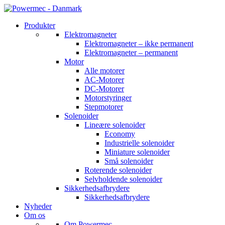
Produkter
Elektromagneter
Elektromagneter – ikke permanent
Elektromagneter – permanent
Motor
Alle motorer
AC-Motorer
DC-Motorer
Motorstyringer
Stepmotorer
Solenoider
Lineære solenoider
Economy
Industrielle solenoider
Miniature solenoider
Små solenoider
Roterende solenoider
Selvholdende solenoider
Sikkerhedsafbrydere
Sikkerhedsafbrydere
Nyheder
Om os
Om Powermec